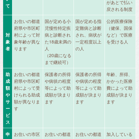
があとで払い
て
戻される制度
お住いの都道
国が定める小
国が定める指
公的医療保険
府県や市区町
児慢性特定疾
定難病と診断
（健保、国保
対
村によって対
病と診断され
され、病状が
など）で医療
象
象年齢が異な
た18歳未満の
一定程度以上
を受ける人
者
ります
人
の人
（20歳になる
まで継続可）
助
お住いの都道
保護者の所得
保護者の所得
年齢、所得、
成
府県や市区町
や病状の程度
や病状の程度
かかった医療
額
村によって受
等によって助
等によって助
費によって助
や
けられる助成
成額が決まり
成額が決まり
成額が決まり
サ
額が異なりま
ます
ます
ます
ー
す
ビ
ス
申
お住いの市区
お住いの都道
お住いの都道
加入している