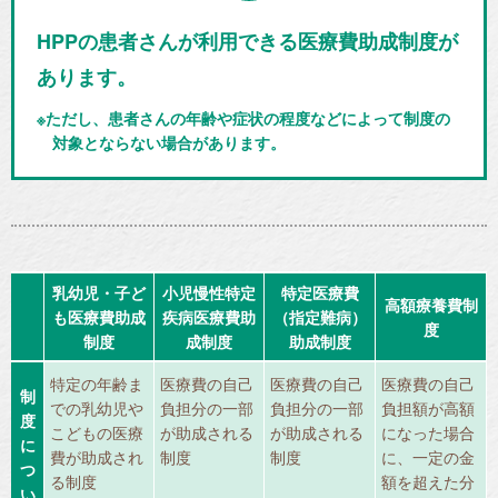
HPPの患者さんが利用できる医療費助成制度が
あります。
※ただし、患者さんの年齢や症状の程度などによって制度の
対象とならない場合があります。
乳幼児・子ど
小児慢性特定
特定医療費
高額療養費制
も医療費助成
疾病医療費助
（指定難病）
度
制度
成制度
助成制度
特定の年齢ま
医療費の自己
医療費の自己
医療費の自己
制
での乳幼児や
負担分の一部
負担分の一部
負担額が高額
度
こどもの医療
が助成される
が助成される
になった場合
に
費が助成され
制度
制度
に、一定の金
つ
る制度
額を超えた分
い