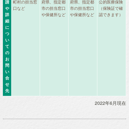
請
町村の担当窓
府県、指定都
府県、指定都
公的医療保険
や
口など
市の担当窓口
市の担当窓口
（保険証で確
詳
や保健所など
や保健所など
認できます）
細
に
つ
い
て
の
お
問
い
合
せ
先
2022年6月現在