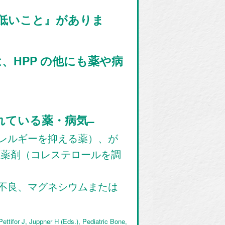
 値が低いこと』がありま
、HPP の他にも薬や病
れている薬・病気 ̶
レルギーを抑える薬）、が
系薬剤（コレステロールを調
不良、マグネシウムまたは
ettifor J, Juppner H (Eds.), Pediatric Bone,