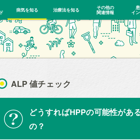
その他の
患
病気を知る
治療法を知る
ド
関連情報
イン
ALP 値チェック
どうすればHPPの可能性があ
の？