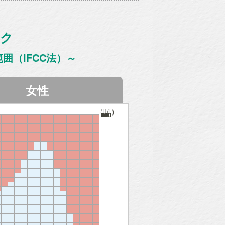
ック
囲（IFCC法）～
女性
(U/L)
580
560
540
520
500
480
460
440
420
400
380
360
340
320
300
280
260
240
220
200
180
160
140
120
100
80
60
40
20
0