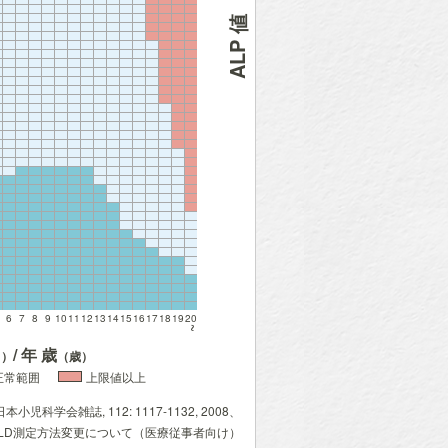
ALP 値
6
7
8
9
10
11
12
13
14
15
16
17
18
19
20
~
/ 年 歳
月）
（歳）
正常範囲
上限値以上
小児科学会雑誌, 112: 1117-1132, 2008、
・LD測定方法変更について
（医療従事者向け）