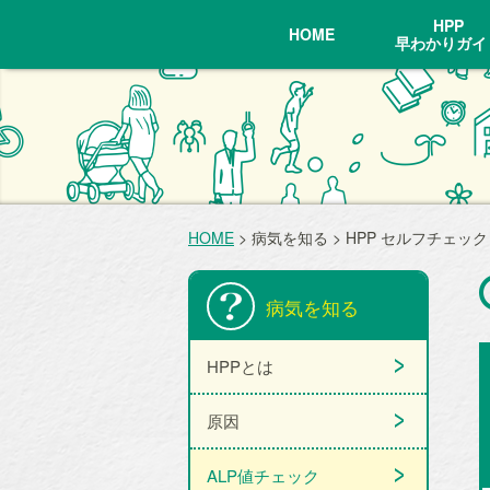
HPP
HOME
早わかりガイ
HOME
> 病気を知る > HPP セルフチェック
病気を知る
HPPとは
原因
ALP値チェック