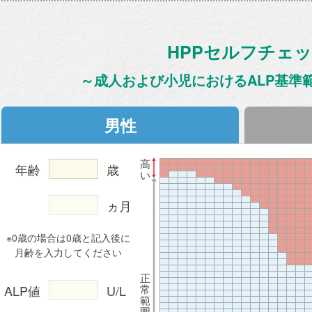
HPPセルフチェ
～成人および小児におけるALP基準範
男性
高
年齢
歳
い
ヵ月
※0歳の場合は0歳と記入後に
月齢を入力してください
正
常
ALP値
U/L
範
囲