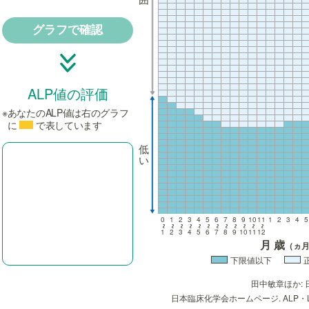
グラフで確認
ALP値の評価
※
あなたのALP値は右のグラフ
に
で表しています
低
い
0
1
2
3
4
5
6
7
8
9
10
11
1
2
3
4
5
~
~
~
~
~
~
~
~
~
~
~
~
1
2
3
4
5
6
7
8
9
10
11
12
月 歳
（ヵ
下限値以下
田中敏章ほか: 日本
日本臨床化学会ホームページ. ALP